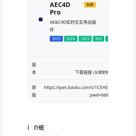
AEC4D
免费
Pro
AE&C4D实时交互导出插
件
2025
2024
2023
R26
R25
S24
R
版
本
下载链接
(左键复制 右键全选)
原
https://pan.baidu.com/s/1CbYd_9EKdMgmmr
版
pwd=6666
介绍