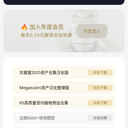
🔥 加入年度会员
点击加入
每天0.35元解锁全站资源
灰猩猩2025资产合集汉化版
点击下载
Megascans资产汉化整理版
点击下载
RS高质量室内植物预设合集
点击下载
白嫖6000+常用模型
点击白嫖