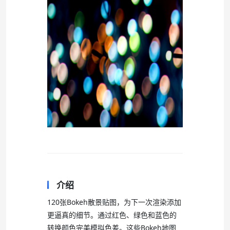
介绍
120张Bokeh散景贴图，为下一次渲染添加
更逼真的细节。通过红色、绿色和蓝色的
转换颜色完美模拟色差。这些Bokeh地图