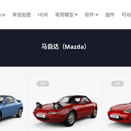
nce
单张贴图
HDR
常用模型
软件
插件
可动
马自达（Mazda）
免费
免费