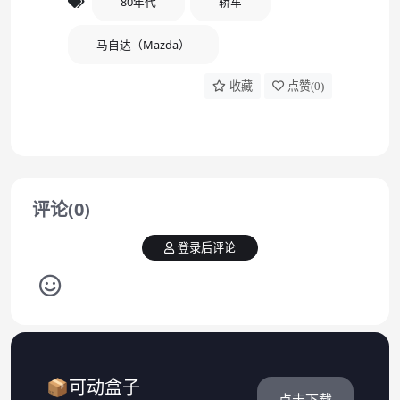
80年代
轿车
马自达（Mazda）
收藏
点赞(
0
)
评论(0)
登录后评论
📦可动盒子
点击下载