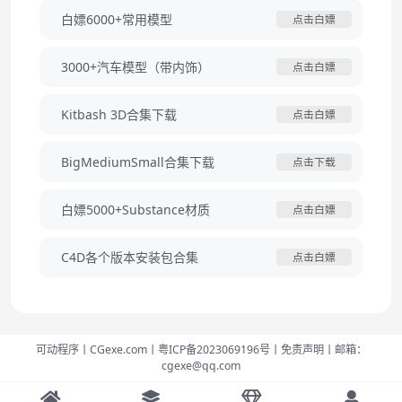
白嫖6000+常用模型
点击白嫖
3000+汽车模型（带内饰）
点击白嫖
Kitbash 3D合集下载
点击白嫖
BigMediumSmall合集下载
点击下载
白嫖5000+Substance材质
点击白嫖
C4D各个版本安装包合集
点击白嫖
可动程序丨CGexe.com
丨粤ICP备2023069196号
丨免责声明
丨邮箱：
cgexe@qq.com