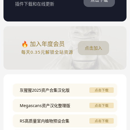
插件下载和在线更新
🔥 加入年度会员
点击加入
每天0.35元解锁全站资源
灰猩猩2025资产合集汉化版
点击下载
Megascans资产汉化整理版
点击下载
RS高质量室内植物预设合集
点击下载