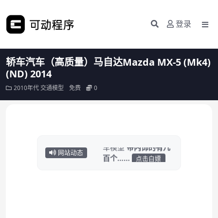
登录
轿车汽车（高质量）马自达Mazda MX-5 (Mk4)
(ND) 2014
2010年代
交通模型
免费
0
悄悄上传了3000+汽
车模型
带内饰的有几
百个……
点击白嫖
网站动态