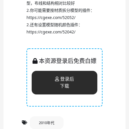
型，布线和结构相对比较好
2.你可能需要按材质拆分模型的插件：
https://cgexe.com/52052/
2.还有设置模型随机颜色插件：
https://cgexe.com/52042/
本资源登录后免费白嫖
登录后
下载
2010年代