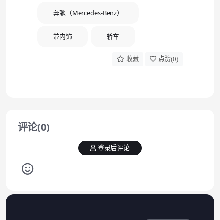
奔驰（Mercedes-Benz）
带内饰
轿车
收藏
点赞(
0
)
评论(0)
登录后评论