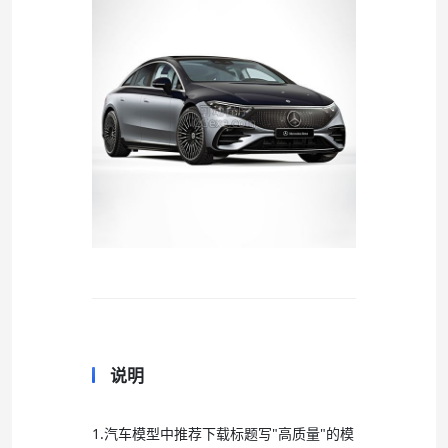
说明
1.汽车模型中推荐下载标题写"高质量"的模