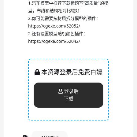
1.汽车模型中推荐下载标题写"高质量"的模
型，布线和结构相对比较好
2.你可能需要按材质拆分模型的插件：
https://cgexe.com/52052/
2.还有设置模型随机颜色插件：
https://cgexe.com/52042/
本资源登录后免费白嫖
登录后
下载