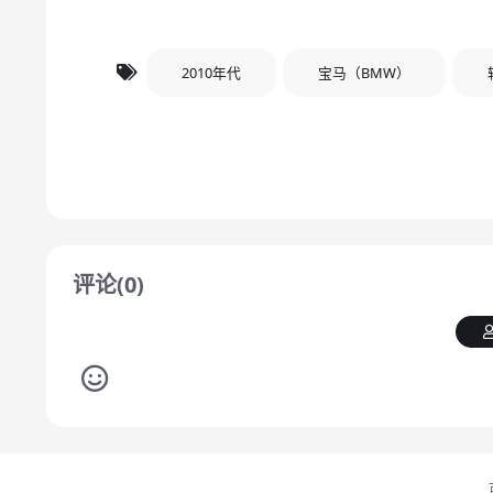
2010年代
宝马（BMW）
评论(0)