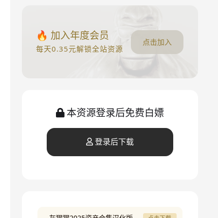
🔥 加入年度会员
点击加入
每天0.35元解锁全站资源
本资源登录后免费白嫖
登录后下载
灰猩猩2025资产合集汉化版
点击下载