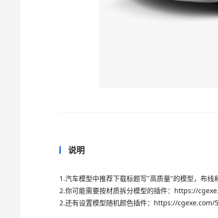
说明
1.汽车模型中推荐下载标题写"高质量"的模型，布线
2.你可能需要按材质拆分模型的插件：https://cgexe.c
2.还有设置模型随机颜色插件：https://cgexe.com/5