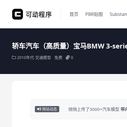
首页
PBR贴图
Substa
轿车汽车（高质量）宝马BMW 3-series
2010年代
交通模型
免费
0
悄悄上传了3000+汽车模型
带
网站动态