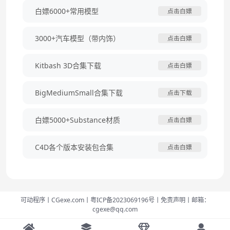
白嫖6000+常用模型
点击白嫖
3000+汽车模型（带内饰）
点击白嫖
Kitbash 3D合集下载
点击白嫖
BigMediumSmall合集下载
点击下载
白嫖5000+Substance材质
点击白嫖
C4D各个版本安装包合集
点击白嫖
可动程序丨CGexe.com
丨粤ICP备2023069196号
丨免责声明
丨邮箱：
cgexe@qq.com