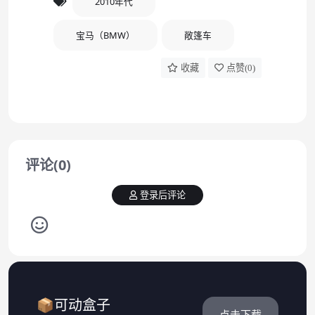
2010年代
宝马（BMW）
敞篷车
收藏
点赞(
0
)
评论(0)
登录后评论
📦可动盒子
点击下载