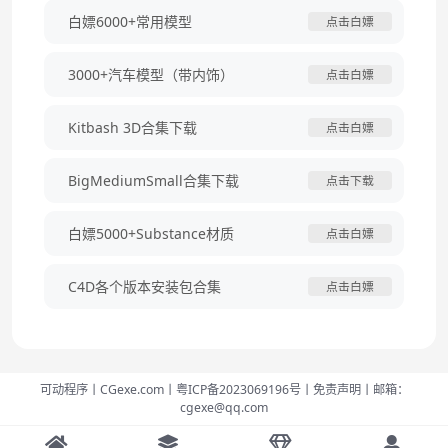
白嫖6000+常用模型
点击白嫖
3000+汽车模型（带内饰）
点击白嫖
Kitbash 3D合集下载
点击白嫖
BigMediumSmall合集下载
点击下载
白嫖5000+Substance材质
点击白嫖
C4D各个版本安装包合集
点击白嫖
可动程序丨CGexe.com
丨粤ICP备2023069196号
丨免责声明
丨邮箱：
cgexe@qq.com