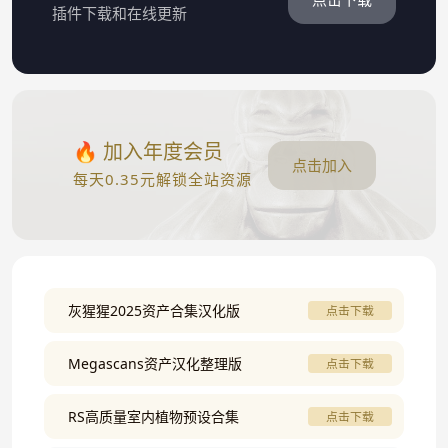
插件下载和在线更新
🔥 加入年度会员
点击加入
每天0.35元解锁全站资源
灰猩猩2025资产合集汉化版
点击下载
Megascans资产汉化整理版
点击下载
RS高质量室内植物预设合集
点击下载