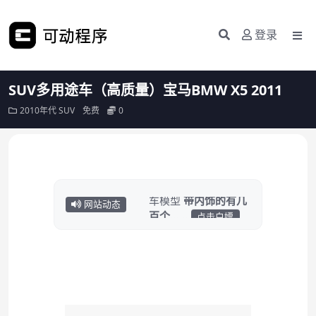
登录
SUV多用途车（高质量）宝马BMW X5 2011
2010年代
SUV
免费
0
悄悄上传了3000+汽
车模型
带内饰的有几
网站动态
百个……
点击白嫖