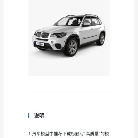
说明
1.汽车模型中推荐下载标题写"高质量"的模