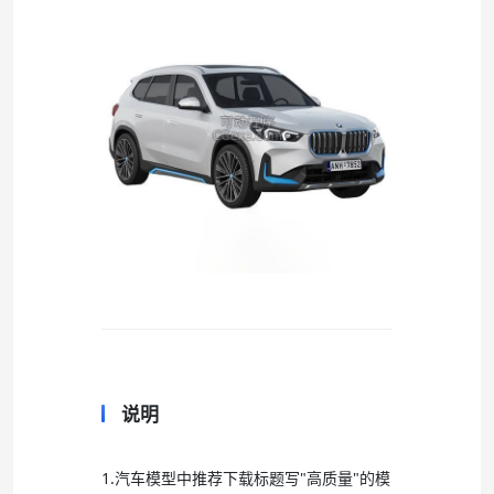
说明
1.汽车模型中推荐下载标题写"高质量"的模