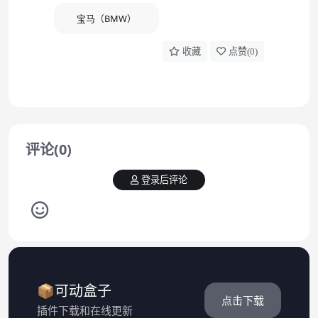
宝马（BMW）
收藏
点赞(
0
)
评论(0)
登录后评论
📦可动盒子
点击下载
插件下载和在线更新