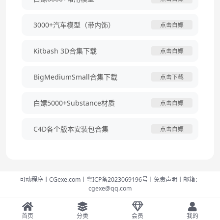
3000+汽车模型（带内饰）
点击白嫖
Kitbash 3D合集下载
点击白嫖
BigMediumSmall合集下载
点击下载
白嫖5000+Substance材质
点击白嫖
C4D各个版本安装包合集
点击白嫖
可动程序丨CGexe.com
丨粤ICP备2023069196号
丨免责声明
丨邮箱：
cgexe@qq.com
首页
分类
会员
我的