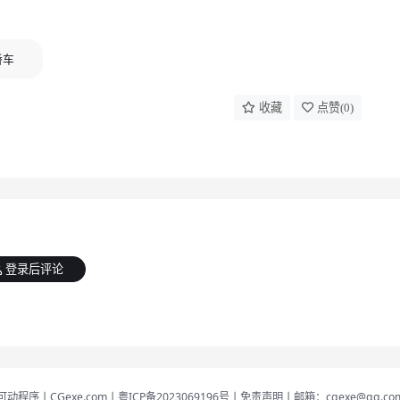
轿车
收藏
点赞(
0
)
登录后评论
可动程序丨CGexe.com
丨粤ICP备2023069196号
丨免责声明
丨邮箱：cgexe@qq.co