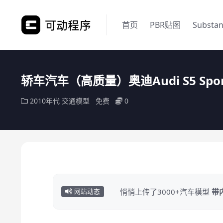
首页
PBR贴图
Substa
轿车汽车（高质量）奥迪Audi S5 Sport
2010年代
交通模型
免费
0
悄悄上传了3000+汽车模型
带
网站动态