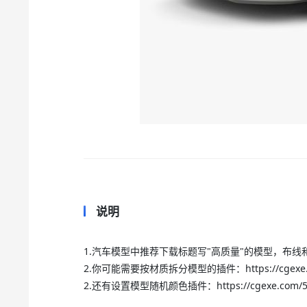
说明
1.汽车模型中推荐下载标题写"高质量"的模型，布线
2.你可能需要按材质拆分模型的插件：https://cgexe.c
2.还有设置模型随机颜色插件：https://cgexe.com/5