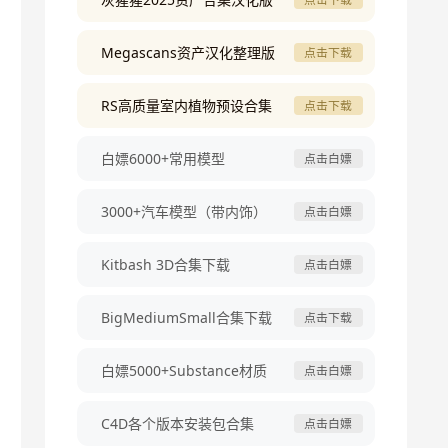
Megascans资产汉化整理版
点击下载
RS高质量室内植物预设合集
点击下载
白嫖6000+常用模型
点击白嫖
3000+汽车模型（带内饰）
点击白嫖
Kitbash 3D合集下载
点击白嫖
BigMediumSmall合集下载
点击下载
白嫖5000+Substance材质
点击白嫖
C4D各个版本安装包合集
点击白嫖