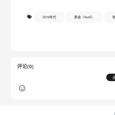
2010年代
奥迪（Audi）
评论(0)