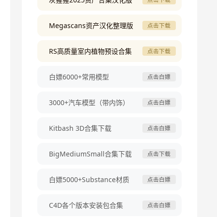
Megascans资产汉化整理版
点击下载
RS高质量室内植物预设合集
点击下载
白嫖6000+常用模型
点击白嫖
3000+汽车模型（带内饰）
点击白嫖
Kitbash 3D合集下载
点击白嫖
BigMediumSmall合集下载
点击下载
白嫖5000+Substance材质
点击白嫖
C4D各个版本安装包合集
点击白嫖