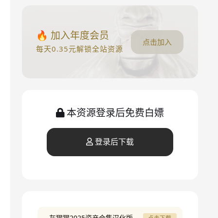
🔥 加入年度会员
点击加入
每天0.35元解锁全站资源
本资源登录后免费白嫖
登录后下载
灰猩猩2025资产合集汉化版
点击下载