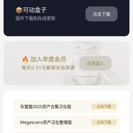
📦可动盒子
点击下载
插件下载和在线更新
🔥 加入年度会员
点击加入
每天0.35元解锁全站资源
灰猩猩2025资产合集汉化版
点击下载
Megascans资产汉化整理版
点击下载