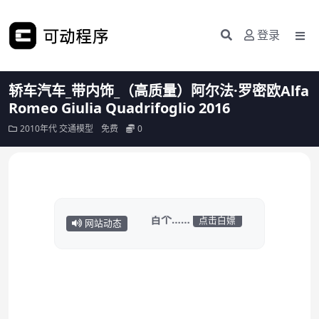
登录
轿车汽车_带内饰_（高质量）阿尔法·罗密欧Alfa
Romeo Giulia Quadrifoglio 2016
2010年代
交通模型
免费
0
我偷偷在这里放了
网站动态
Adobe全家桶等各种
常用软件……
点击白嫖