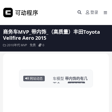
登录
商务车MVP_带内饰_（高质量）丰田Toyota
Vellfire Aero 2015
2010年代
MVP
免费
0
悄悄上传了3000+汽
车模型
带内饰的有几
网站动态
百个……
点击白嫖