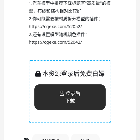
1.汽车模型中推荐下载标题写"高质量"的模
型，布线和结构相对比较好
2.你可能需要按材质拆分模型的插件：
https://cgexe.com/52052/
2.还有设置模型随机颜色插件：
https://cgexe.com/52042/
本资源登录后免费白嫖
登录后
下载