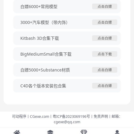
白嫖6000+常用模型
点击白嫖
3000+汽车模型（带内饰）
点击白嫖
Kitbash 3D合集下载
点击白嫖
BigMediumSmall合集下载
点击下载
白嫖5000+Substance材质
点击白嫖
C4D各个版本安装包合集
点击白嫖
可动程序丨CGexe.com
丨粤ICP备2023069196号
丨免责声明
丨邮箱：
cgexe@qq.com