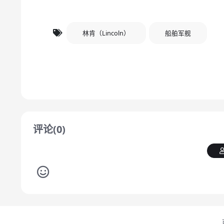
林肯（Lincoln）
船舶军舰
评论(0)