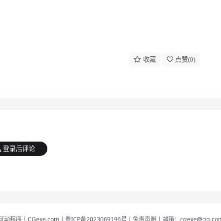
收藏
点赞(
0
)
登录后评论
可动程序丨CGexe.com
丨粤ICP备2023069196号
丨免责声明
丨邮箱：cgexe@qq.co