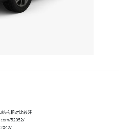
和结构相对比较好
om/52052/
2042/