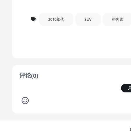
2010年代
SUV
带内饰
评论(0)