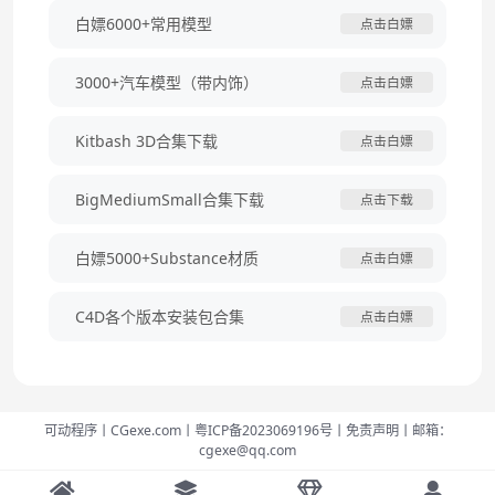
白嫖6000+常用模型
点击白嫖
3000+汽车模型（带内饰）
点击白嫖
Kitbash 3D合集下载
点击白嫖
BigMediumSmall合集下载
点击下载
白嫖5000+Substance材质
点击白嫖
C4D各个版本安装包合集
点击白嫖
可动程序丨CGexe.com
丨粤ICP备2023069196号
丨免责声明
丨邮箱：
cgexe@qq.com