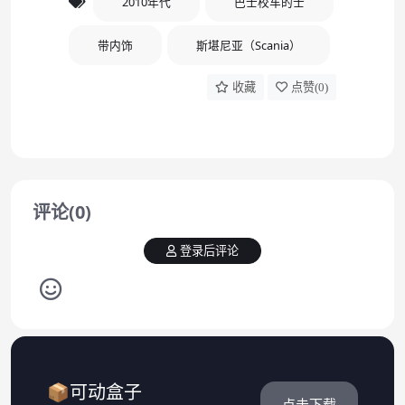
2010年代
巴士校车的士
带内饰
斯堪尼亚（Scania）
收藏
点赞(
0
)
评论(0)
登录后评论
📦可动盒子
点击下载