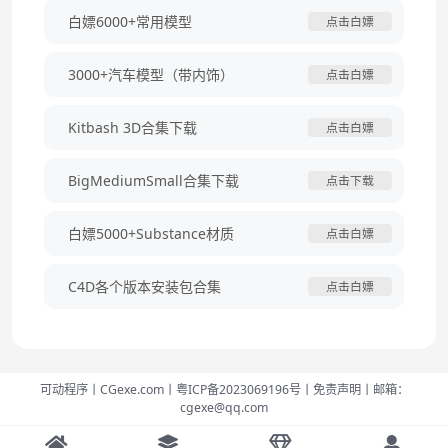
白嫖6000+常用模型
点击白嫖
3000+汽车模型（带内饰）
点击白嫖
Kitbash 3D合集下载
点击白嫖
BigMediumSmall合集下载
点击下载
白嫖5000+Substance材质
点击白嫖
C4D各个版本安装包合集
点击白嫖
可动程序丨CGexe.com
丨粤ICP备2023069196号
丨免责声明
丨邮箱：
cgexe@qq.com