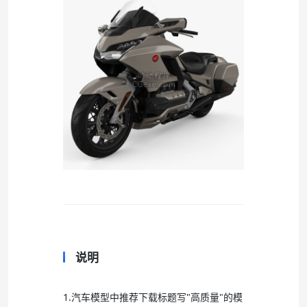
说明
1.汽车模型中推荐下载标题写"高质量"的模