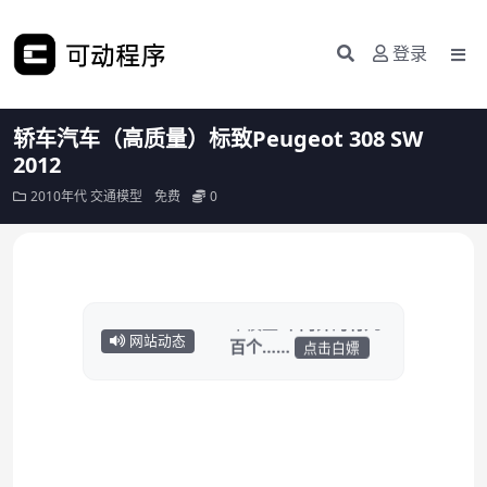
登录
轿车汽车（高质量）标致Peugeot 308 SW
2012
2010年代
交通模型
免费
0
悄悄上传了3000+汽
车模型
带内饰的有几
百个……
点击白嫖
网站动态