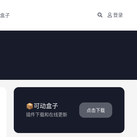
盒子
登录
📦可动盒子
点击下载
插件下载和在线更新