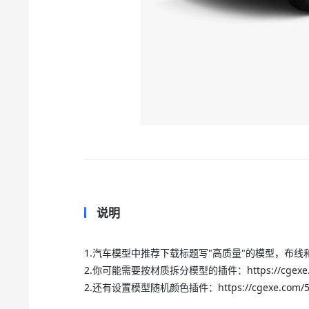
说明
1.汽车模型中推荐下载标题写"高质量"的模型，布线
2.你可能需要按材质拆分模型的插件：https://cgexe.c
2.还有设置模型随机颜色插件：https://cgexe.com/5