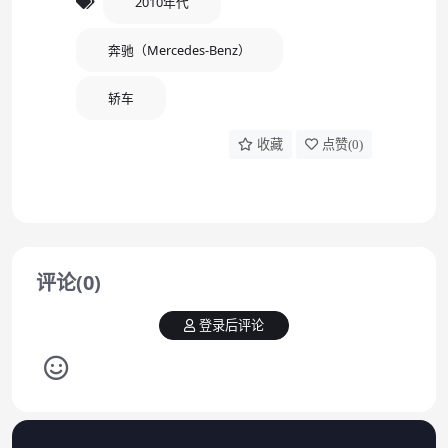
2010年代
奔驰（Mercedes-Benz）
轿车
收藏
点赞(
0
)
评论(0)
登录后评论