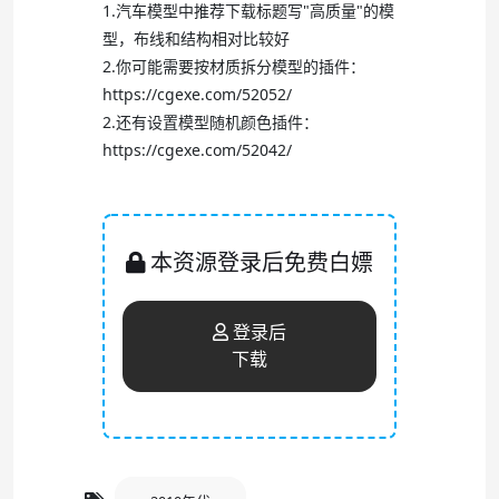
1.汽车模型中推荐下载标题写"高质量"的模
型，布线和结构相对比较好
2.你可能需要按材质拆分模型的插件：
https://cgexe.com/52052/
2.还有设置模型随机颜色插件：
https://cgexe.com/52042/
本资源登录后免费白嫖
登录后
下载