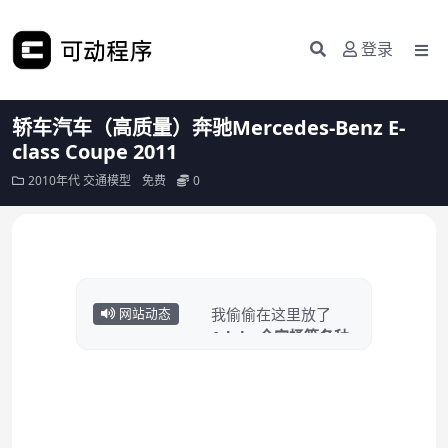
登录
轿车汽车（高质量）奔驰Mercedes-Benz E-
class Coupe 2011
2010年代
交通模型
免费
0
我偷偷在这里放了
网站动态
Adobe全家桶等各种
常用软件……
点击白嫖