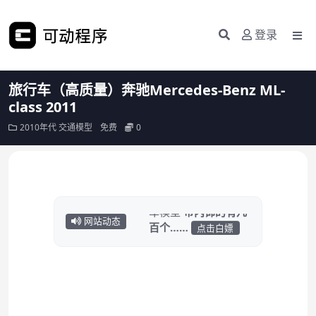
登录
旅行车（高质量）奔驰Mercedes-Benz ML-
class 2011
2010年代
交通模型
免费
0
悄悄上传了3000+汽
车模型
带内饰的有几
百个……
点击白嫖
网站动态