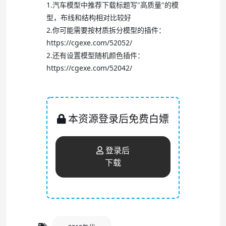
1.汽车模型中推荐下载标题写"高质量"的模
型，布线和结构相对比较好
2.你可能需要按材质拆分模型的插件：
https://cgexe.com/52052/
2.还有设置模型随机颜色插件：
https://cgexe.com/52042/
本资源登录后免费白嫖
登录后
下载