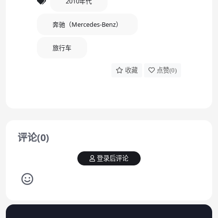
2010年代
奔驰（Mercedes-Benz）
旅行车
收藏
点赞(
0
)
评论(0)
登录后评论