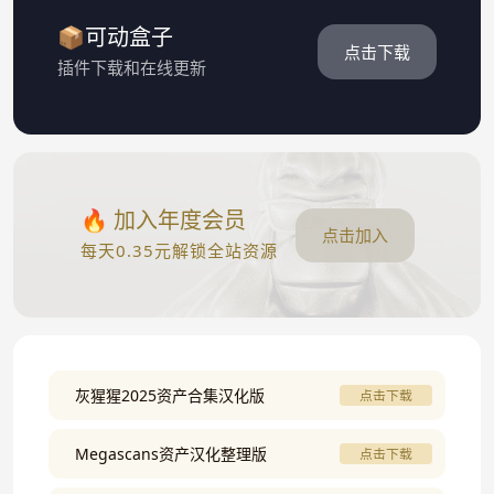
📦可动盒子
点击下载
插件下载和在线更新
🔥 加入年度会员
点击加入
每天0.35元解锁全站资源
灰猩猩2025资产合集汉化版
点击下载
Megascans资产汉化整理版
点击下载