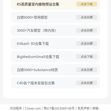
RS高质量室内植物预设合集
点击下载
白嫖6000+常用模型
点击白嫖
3000+汽车模型（带内饰）
点击白嫖
Kitbash 3D合集下载
点击白嫖
BigMediumSmall合集下载
点击下载
白嫖5000+Substance材质
点击白嫖
C4D各个版本安装包合集
点击白嫖
可动程序丨CGexe.com
丨粤ICP备2023069196号
丨免责声明
丨邮箱：