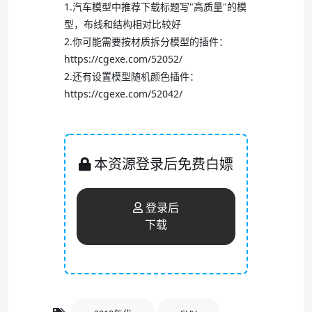
1.汽车模型中推荐下载标题写"高质量"的模
型，布线和结构相对比较好
2.你可能需要按材质拆分模型的插件：
https://cgexe.com/52052/
2.还有设置模型随机颜色插件：
https://cgexe.com/52042/
本资源登录后免费白嫖
登录后
下载