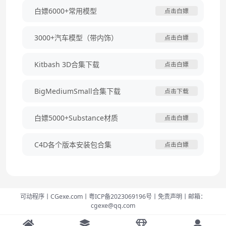
白嫖6000+常用模型
点击白嫖
3000+汽车模型（带内饰）
点击白嫖
Kitbash 3D合集下载
点击白嫖
BigMediumSmall合集下载
点击下载
白嫖5000+Substance材质
点击白嫖
C4D各个版本安装包合集
点击白嫖
可动程序丨CGexe.com
丨粤ICP备2023069196号
丨免责声明
丨邮箱：
cgexe@qq.com