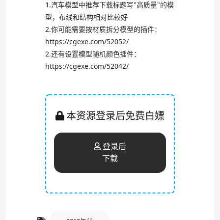
1.汽车模型中推荐下载标题写"高质量"的模
型，布线和结构相对比较好
2.你可能需要按材质拆分模型的插件：
https://cgexe.com/52052/
2.还有设置模型随机颜色插件：
https://cgexe.com/52042/
本资源登录后免费白嫖
登录后
下载