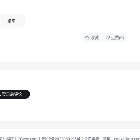
跑车
收藏
点赞(
0
)
登录后评论
可动程序丨CGexe.com
丨粤ICP备2023069196号
丨免责声明
丨邮箱：cgexe@qq.co