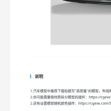
说明
1.汽车模型中推荐下载标题写"高质量"的模型，布线
2.你可能需要按材质拆分模型的插件：https://cgexe.c
2.还有设置模型随机颜色插件：https://cgexe.com/5