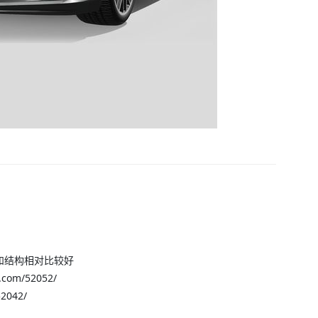
和结构相对比较好
om/52052/
2042/