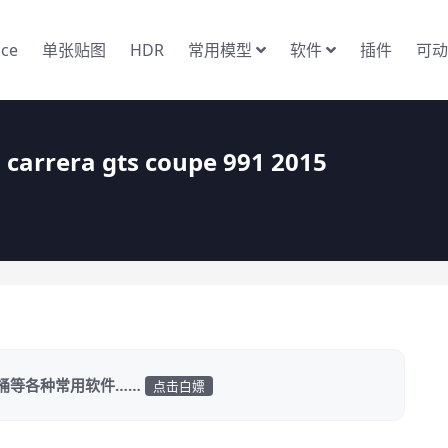
nce
单张贴图
HDR
常用模型
软件
插件
可动
era gts coupe 991 2015
家桶等各种常用软件……
点击白嫖