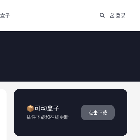
盒子
登录
📦可动盒子
点击下载
插件下载和在线更新