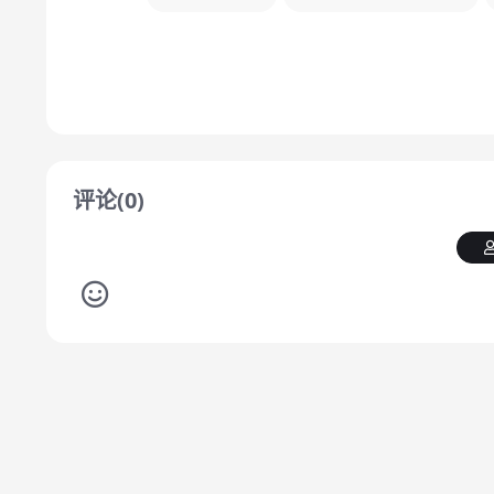
评论(0)