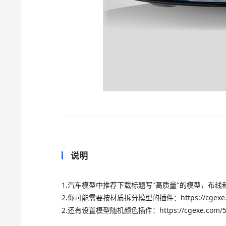
说明
1.汽车模型中推荐下载标题写"高质量"的模型，布线
2.你可能需要按材质拆分模型的插件：https://cgexe.c
2.还有设置模型随机颜色插件：https://cgexe.com/5