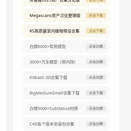
Megascans资产汉化整理版
点击下载
RS高质量室内植物预设合集
点击下载
白嫖6000+常用模型
点击白嫖
3000+汽车模型（带内饰）
点击白嫖
Kitbash 3D合集下载
点击白嫖
BigMediumSmall合集下载
点击下载
白嫖5000+Substance材质
点击白嫖
C4D各个版本安装包合集
点击白嫖