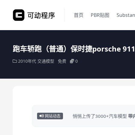
首页
PBR贴图
Substa
跑车轿跑（普通）保时捷porsche 911 ca
2010年代
交通模型
免费
0
悄悄上传了3000+汽车模型
带
网站动态