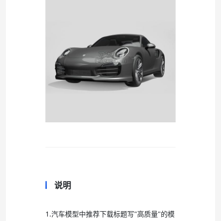
说明
1.汽车模型中推荐下载标题写"高质量"的模