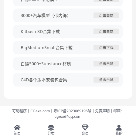
3000+汽车模型（带内饰）
点击白嫖
Kitbash 3D合集下载
点击白嫖
BigMediumSmall合集下载
点击下载
白嫖5000+Substance材质
点击白嫖
C4D各个版本安装包合集
点击白嫖
可动程序丨CGexe.com
丨粤ICP备2023069196号
丨免责声明
丨邮箱：
cgexe@qq.com
首页
分类
会员
我的