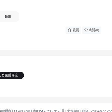
轿车
收藏
点赞(
0
)
登录后评论
可动程序丨CGexe.com
丨粤ICP备2023069196号
丨免责声明
丨邮箱：cgexe@qq.co