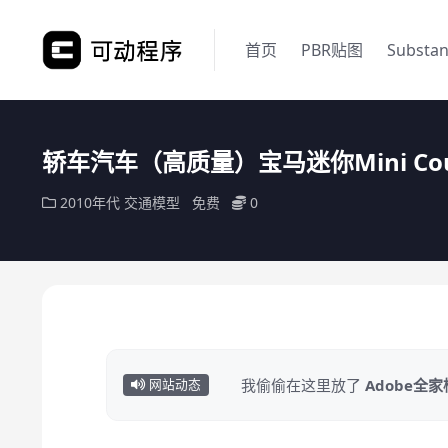
首页
PBR贴图
Substa
轿车汽车（高质量）宝马迷你Mini Coun
2010年代
交通模型
免费
0
我偷偷在这里放了
Adobe全
网站动态