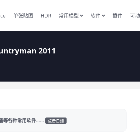
nce
单张贴图
HDR
常用模型
软件
插件
可动
tryman 2011
家桶等各种常用软件……
点击白嫖