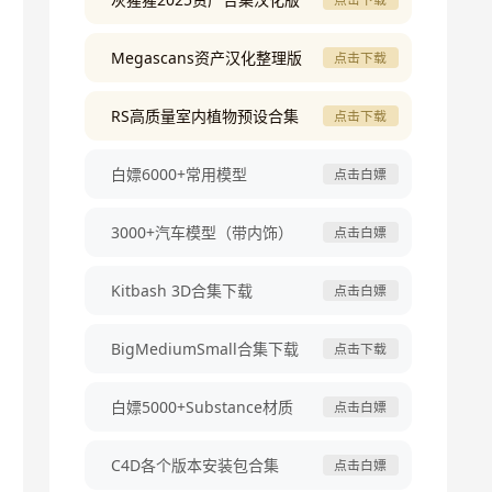
Megascans资产汉化整理版
点击下载
RS高质量室内植物预设合集
点击下载
白嫖6000+常用模型
点击白嫖
3000+汽车模型（带内饰）
点击白嫖
Kitbash 3D合集下载
点击白嫖
BigMediumSmall合集下载
点击下载
白嫖5000+Substance材质
点击白嫖
C4D各个版本安装包合集
点击白嫖