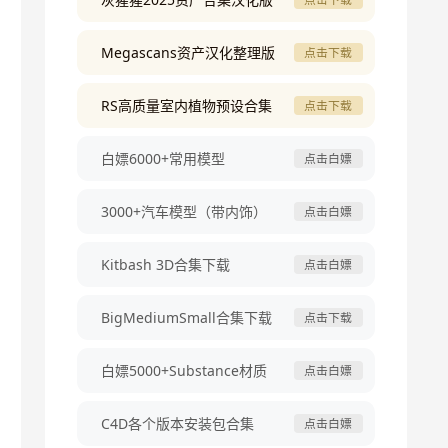
Megascans资产汉化整理版
点击下载
RS高质量室内植物预设合集
点击下载
白嫖6000+常用模型
点击白嫖
3000+汽车模型（带内饰）
点击白嫖
Kitbash 3D合集下载
点击白嫖
BigMediumSmall合集下载
点击下载
白嫖5000+Substance材质
点击白嫖
C4D各个版本安装包合集
点击白嫖