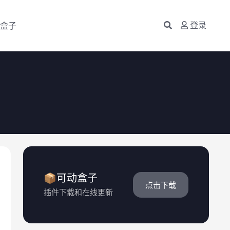
盒子
登录
📦可动盒子
点击下载
插件下载和在线更新