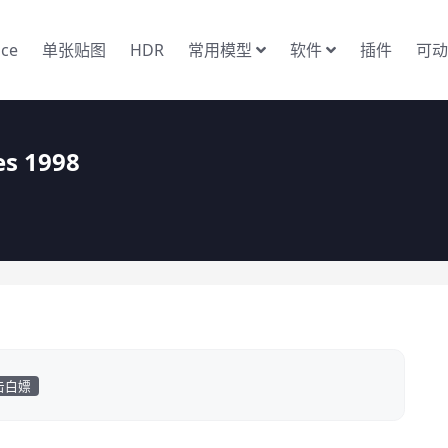
nce
单张贴图
HDR
常用模型
软件
插件
可动
 1998
击白嫖