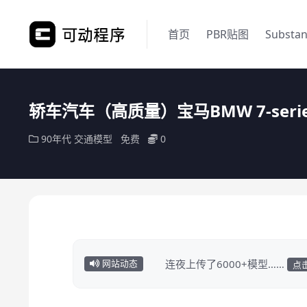
首页
PBR贴图
Substa
轿车汽车（高质量）宝马BMW 7-series
90年代
交通模型
免费
0
连夜上传了6000+模型……
网站动态
点