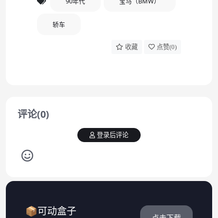
90年代
宝马（BMW）
轿车
收藏
点赞(
0
)
评论(0)
登录后评论
📦可动盒子
点击下载