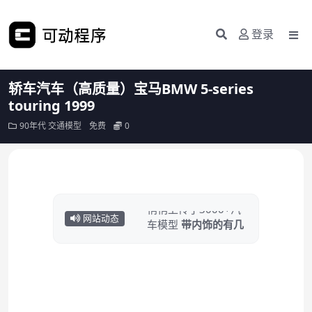
登录
轿车汽车（高质量）宝马BMW 5-series
touring 1999
90年代
交通模型
免费
0
悄悄上传了3000+汽
车模型
带内饰的有几
网站动态
百个……
点击白嫖