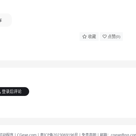
车
收藏
点赞(
0
)
登录后评论
可动程序丨CGexe.com
丨粤ICP备2023069196号
丨免责声明
丨邮箱：cgexe@qq.co