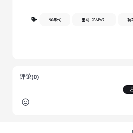
90年代
宝马（BMW）
轿
评论(0)