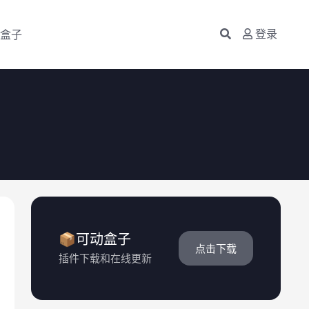
盒子
登录
📦可动盒子
点击下载
插件下载和在线更新