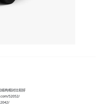
和结构相对比较好
om/52052/
2042/