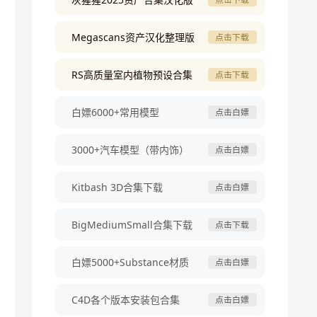
Megascans资产汉化整理版
点击下载
RS高质量室内植物预设合集
点击下载
白嫖6000+常用模型
点击白嫖
3000+汽车模型（带内饰）
点击白嫖
Kitbash 3D合集下载
点击白嫖
BigMediumSmall合集下载
点击下载
白嫖5000+Substance材质
点击白嫖
C4D各个版本安装包合集
点击白嫖