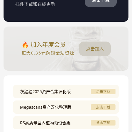
插件下载和在线更新
🔥 加入年度会员
点击加入
每天0.35元解锁全站资源
灰猩猩2025资产合集汉化版
点击下载
Megascans资产汉化整理版
点击下载
RS高质量室内植物预设合集
点击下载