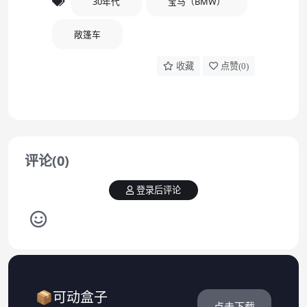
30年代
宝马（BMW）
敞篷车
收藏
点赞(
0
)
评论(0)
登录后评论
📦可动盒子
点击下载