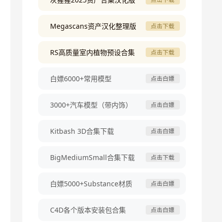
Megascans资产汉化整理版
点击下载
RS高质量室内植物预设合集
点击下载
白嫖6000+常用模型
点击白嫖
3000+汽车模型（带内饰）
点击白嫖
Kitbash 3D合集下载
点击白嫖
BigMediumSmall合集下载
点击下载
白嫖5000+Substance材质
点击白嫖
C4D各个版本安装包合集
点击白嫖