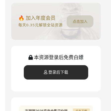
🔥 加入年度会员
点击加入
每天0.35元解锁全站资源
本资源登录后免费白嫖
登录后下载
灰猩猩2025资产合集汉化版
点击下载