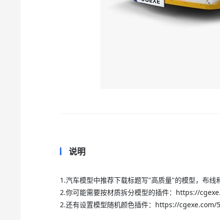
说明
1.汽车模型中推荐下载标题写"高质量"的模型，布线
2.你可能需要按材质拆分模型的插件：https://cgexe.c
2.还有设置模型随机颜色插件：https://cgexe.com/5