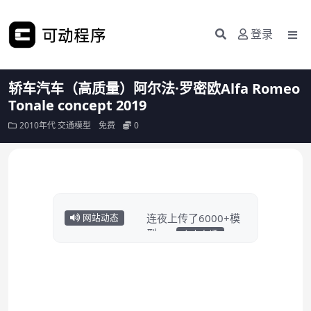
登录
轿车汽车（高质量）阿尔法·罗密欧Alfa Romeo
Tonale concept 2019
2010年代
交通模型
免费
0
连夜上传了6000+模
网站动态
型……
点击白嫖