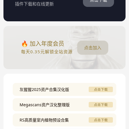
插件下载和在线更新
🔥 加入年度会员
点击加入
每天0.35元解锁全站资源
灰猩猩2025资产合集汉化版
点击下载
Megascans资产汉化整理版
点击下载
RS高质量室内植物预设合集
点击下载