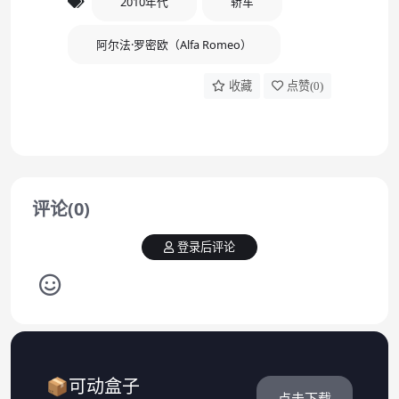
2010年代
轿车
阿尔法·罗密欧（Alfa Romeo）
收藏
点赞(
0
)
评论(0)
登录后评论
📦可动盒子
点击下载