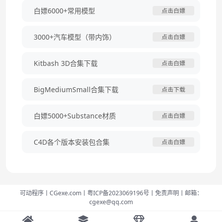
白嫖6000+常用模型
点击白嫖
3000+汽车模型（带内饰）
点击白嫖
Kitbash 3D合集下载
点击白嫖
BigMediumSmall合集下载
点击下载
白嫖5000+Substance材质
点击白嫖
C4D各个版本安装包合集
点击白嫖
可动程序丨CGexe.com
丨粤ICP备2023069196号
丨免责声明
丨邮箱：
cgexe@qq.com