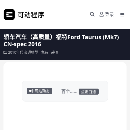
登录
轿车汽车（高质量）福特Ford Taurus (Mk7)
CN-spec 2016
2010年代
交通模型
免费
0
悄悄上传了3000+汽
车模型
带内饰的有几
百个……
点击白嫖
网站动态