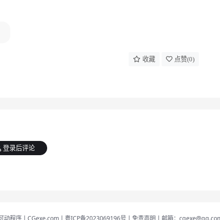
收藏
点赞(
0
)
登录后评论
可动程序丨CGexe.com
丨粤ICP备2023069196号
丨免责声明
丨邮箱：cgexe@qq.co