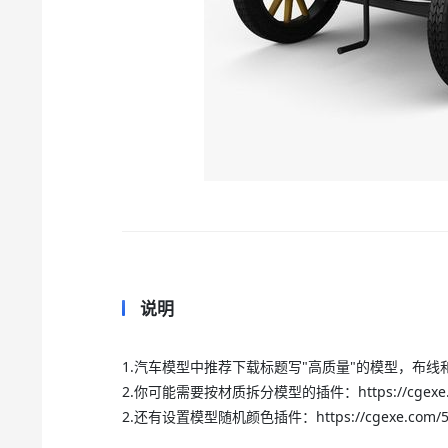
说明
1.汽车模型中推荐下载标题写"高质量"的模型，布线
2.你可能需要按材质拆分模型的插件：https://cgexe.c
2.还有设置模型随机颜色插件：https://cgexe.com/5