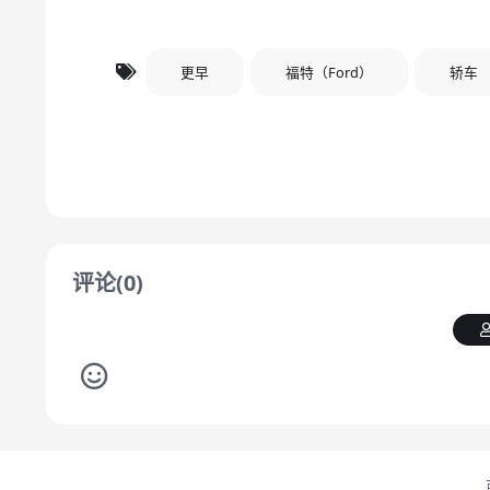
更早
福特（Ford）
轿车
评论(0)