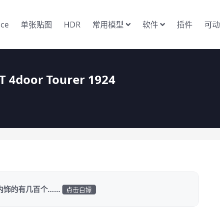
nce
单张贴图
HDR
常用模型
软件
插件
可动
oor Tourer 1924
内饰的有几百个……
点击白嫖