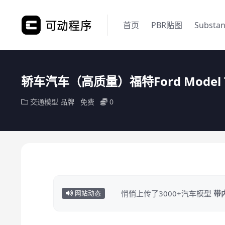
首页
PBR贴图
Substa
轿车汽车（高质量）福特Ford Model T 4d
交通模型
品牌
免费
0
悄悄上传了3000+汽车模型
带
网站动态