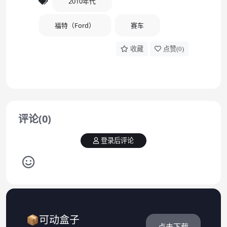
2010年代
福特（Ford）
赛车
收藏
点赞(
0
)
评论(0)
登录后评论
📦可动盒子
点击下载