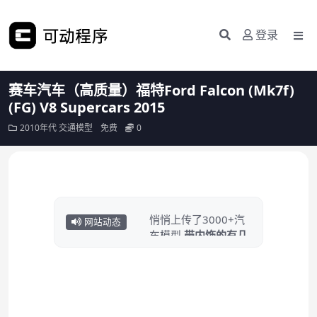
登录
赛车汽车（高质量）福特Ford Falcon (Mk7f)
(FG) V8 Supercars 2015
2010年代
交通模型
免费
0
悄悄上传了3000+汽
网站动态
车模型
带内饰的有几
百个……
点击白嫖