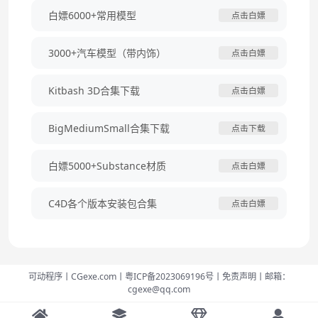
白嫖6000+常用模型
点击白嫖
3000+汽车模型（带内饰）
点击白嫖
Kitbash 3D合集下载
点击白嫖
BigMediumSmall合集下载
点击下载
白嫖5000+Substance材质
点击白嫖
C4D各个版本安装包合集
点击白嫖
可动程序丨CGexe.com
丨粤ICP备2023069196号
丨免责声明
丨邮箱：
cgexe@qq.com