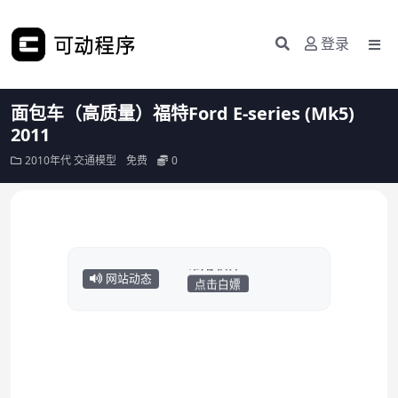
登录
面包车（高质量）福特Ford E-series (Mk5)
2011
2010年代
交通模型
免费
0
我偷偷在这里放了
Adobe全家桶等各种
常用软件……
点击白嫖
网站动态