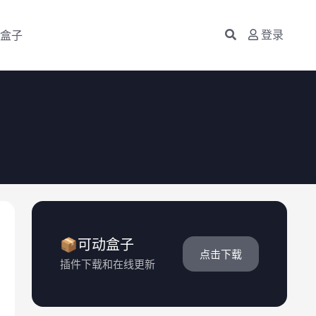
盒子
登录
📦可动盒子
点击下载
插件下载和在线更新