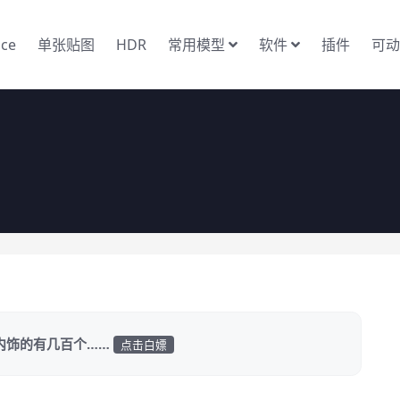
nce
单张贴图
HDR
常用模型
软件
插件
可动
内饰的有几百个……
点击白嫖