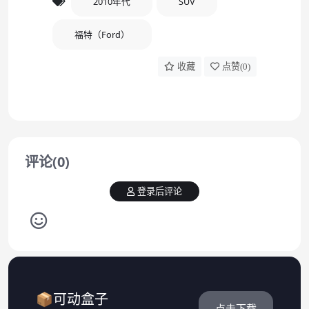
2010年代
SUV
福特（Ford）
收藏
点赞(
0
)
评论(0)
登录后评论
📦可动盒子
点击下载