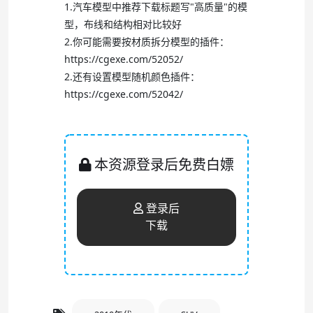
1.汽车模型中推荐下载标题写"高质量"的模
型，布线和结构相对比较好
2.你可能需要按材质拆分模型的插件：
https://cgexe.com/52052/
2.还有设置模型随机颜色插件：
https://cgexe.com/52042/
本资源登录后免费白嫖
登录后
下载