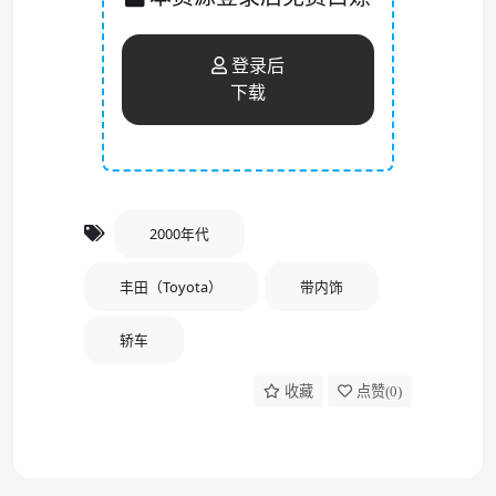
登录后
下载
2000年代
丰田（Toyota）
带内饰
轿车
收藏
点赞(
0
)