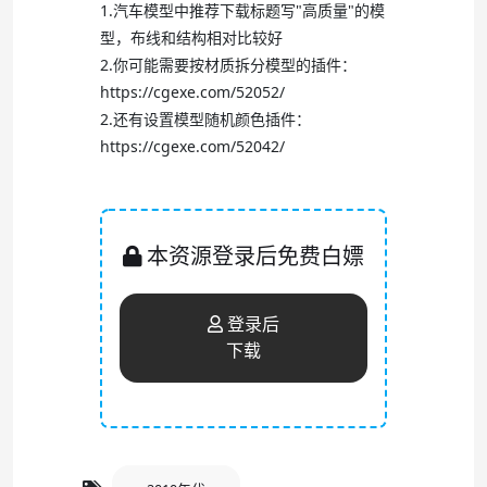
1.汽车模型中推荐下载标题写"高质量"的模
型，布线和结构相对比较好
2.你可能需要按材质拆分模型的插件：
https://cgexe.com/52052/
2.还有设置模型随机颜色插件：
https://cgexe.com/52042/
本资源登录后免费白嫖
登录后
下载