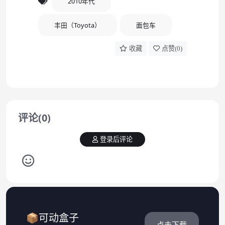
2010年代
丰田（Toyota）
面包车
收藏
点赞(
0
)
评论(0)
登录后评论
📦可动盒子
点击下载